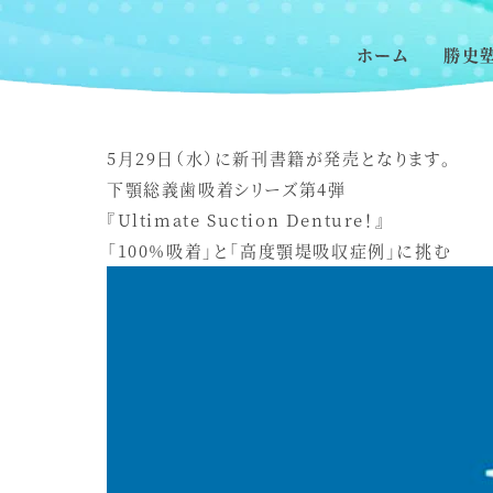
ホーム
勝史
5月29日（水）に新刊書籍が発売となります。
下顎総義歯吸着シリーズ第4弾
『Ultimate Suction Denture！』
「100%吸着」と「高度顎堤吸収症例」に挑む