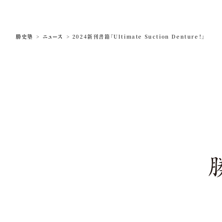
勝史塾
>
ニュース
>
2024新刊書籍『Ultimate Suction Denture！』