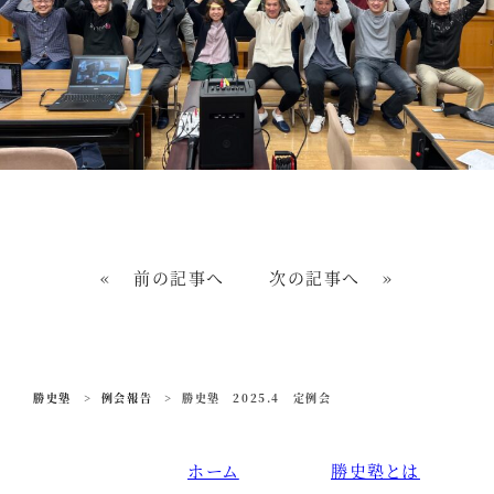
«
前の記事へ
次の記事へ
»
勝史塾
>
例会報告
>
勝史塾 2025.4 定例会
ホーム
勝史塾とは