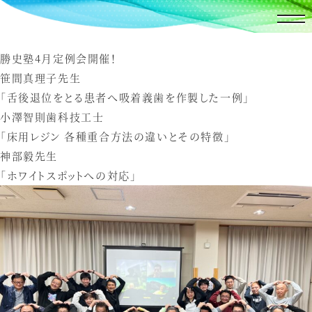
勝史塾4月定例会開催！
笹間真理子先生
「舌後退位をとる患者へ吸着義歯を作製した一例」
小澤智則歯科技工士
「床用レジン 各種重合方法の違いとその特徴」
神部毅先生
「ホワイトスポットへの対応」