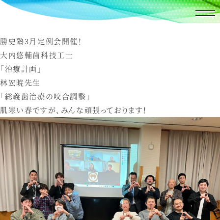
勝史塾3月定例会開催！
大内悠輔歯科技工士
「治療計画」
林宏暁先生
「総義歯治療の咬合調整」
肌寒い春ですが、みんな頑張っております！