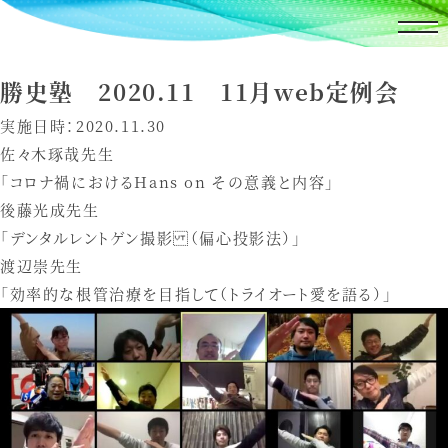
勝史塾 2020.11 11月web定例会
実施日時：2020.11.30
佐々木琢哉先生
「コロナ禍におけるHans on その意義と内容」
後藤光成先生
「デンタルレントゲン撮影 （偏心投影法）」
渡辺崇先生
「効率的な根管治療を目指して（トライオート愛を語る）」